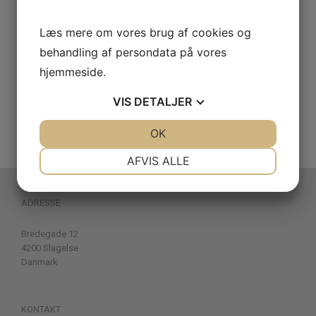
Læs mere om vores brug af cookies og
behandling af persondata på vores
hjemmeside.
VIS
DETALJER
JA
NEJ
OK
JA
NEJ
NØDVENDIGE
PRÆFERENCER
AFVIS ALLE
JA
NEJ
JA
NEJ
ADRESSE
MARKETING
STATISTIK
Bredegade 12
4200 Slagelse
Danmark
KONTAKT