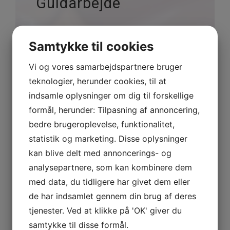
Guldarbejde
Samtykke til cookies
Vi og vores samarbejdspartnere bruger
Vi anvender kun højædle metaller til vores guldarbejde, og så vidt
det er muligt også metal som er fri for palladium. Det gør vi for at
teknologier, herunder cookies, til at
have størst mulig garanti for at undgå allergier hos patienten.
indsamle oplysninger om dig til forskellige
Vi anvender også et metal med højt guldindhold til vores
formål, herunder: Tilpasning af annoncering,
opbygninger for at undgå ionvandring.
bedre brugeroplevelse, funktionalitet,
statistik og marketing. Disse oplysninger
Til vores finer/guldkroner anvender vi protor2 fra CM, og til
opbygninger anvender vi Solarcast20 fra ivoclar.
kan blive delt med annoncerings- og
analysepartnere, som kan kombinere dem
med data, du tidligere har givet dem eller
de har indsamlet gennem din brug af deres
tjenester. Ved at klikke på 'OK' giver du
samtykke til disse formål.